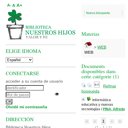
A+
A
A-
Nueva búsqueda
Materias
>
WEB
ELIGE IDIOMA
WEB
Documents
disponibles dans
CONECTARSE
cette catégorie (
1
)
acceder a su cuenta de usuario
Refinar
búsqueda
Informática
educativa y nuevas
Olvidé mi contraseña
tecnologías
/
PINA, Alfredo
DIRECCIÓN
1
Biblioteca Nuestros Hijos
(1 - 1 / 1)