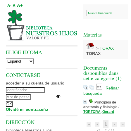
A+
A
A-
Nueva búsqueda
Materias
>
TORAX
ELIGE IDIOMA
TORAX
Documents
disponibles dans
CONECTARSE
cette catégorie (
1
)
acceder a su cuenta de usuario
Refinar
búsqueda
Principios de
anatomia y fisiologia
/
Olvidé mi contraseña
TORTORA, Gerard
DIRECCIÓN
1
Biblioteca Nuestros Hijos
(1 - 1 / 1)