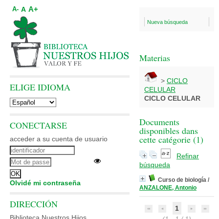
A+
A
A-
Nueva búsqueda
Materias
>
CICLO
ELIGE IDIOMA
CELULAR
CICLO CELULAR
Documents
CONECTARSE
disponibles dans
cette catégorie (
1
)
acceder a su cuenta de usuario
Refinar
búsqueda
Curso de biología
/
Olvidé mi contraseña
ANZALONE, Antonio
DIRECCIÓN
1
Biblioteca Nuestros Hijos