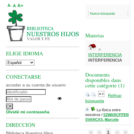
A+
A
A-
Nueva búsqueda
Materias
>
ELIGE IDIOMA
INTERFERENCIA
INTERFERENCIA
Documents
CONECTARSE
disponibles dans
cette catégorie (
1
)
acceder a su cuenta de usuario
Refinar
búsqueda
La física entre
Olvidé mi contraseña
nosotros
/
SZWARCFITER
SVARCAS, Marcelo
DIRECCIÓN
1
Biblioteca Nuestros Hijos