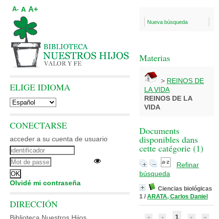
A+
A
A-
Nueva búsqueda
Materias
>
REINOS DE
ELIGE IDIOMA
LA VIDA
REINOS DE LA
VIDA
CONECTARSE
Documents
disponibles dans
acceder a su cuenta de usuario
cette catégorie (
1
)
Refinar
búsqueda
Olvidé mi contraseña
Ciencias biológicas
1
/
ARATA, Carlos Daniel
DIRECCIÓN
1
Biblioteca Nuestros Hijos