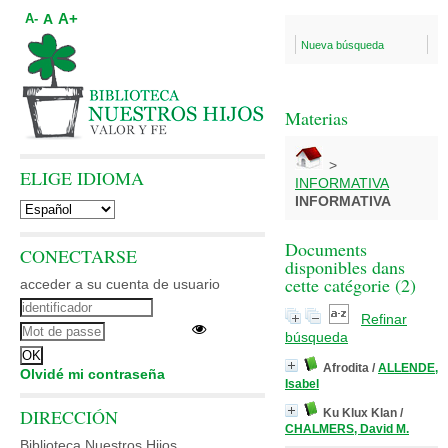
A+
A
A-
Nueva búsqueda
Materias
>
ELIGE IDIOMA
INFORMATIVA
INFORMATIVA
Documents
CONECTARSE
disponibles dans
cette catégorie (
2
)
acceder a su cuenta de usuario
Refinar
búsqueda
Afrodita
/
ALLENDE,
Olvidé mi contraseña
Isabel
DIRECCIÓN
Ku Klux Klan
/
CHALMERS, David M.
Biblioteca Nuestros Hijos