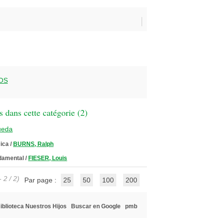
OS
 dans cette catégorie (
2
)
ueda
ica
/
BURNS, Ralph
damental
/
FIESER, Louis
 2 / 2)
Par page :
25
50
100
200
iblioteca Nuestros Hijos
Buscar en Google
pmb