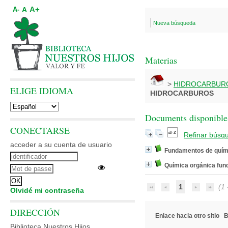
A+
A
A-
Nueva búsqueda
Materias
>
HIDROCARBUR
ELIGE IDIOMA
HIDROCARBUROS
Documents disponibles
CONECTARSE
Refinar búsq
acceder a su cuenta de usuario
Fundamentos de quím
Química orgánica fun
1
(1 -
Olvidé mi contraseña
DIRECCIÓN
Enlace hacia otro sitio
B
Biblioteca Nuestros Hijos