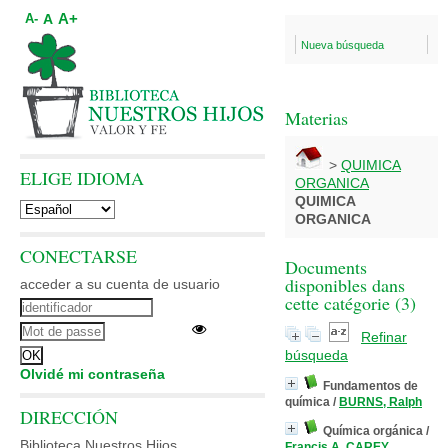
A+
A
A-
Nueva búsqueda
Materias
>
QUIMICA
ELIGE IDIOMA
ORGANICA
QUIMICA
ORGANICA
CONECTARSE
Documents
disponibles dans
acceder a su cuenta de usuario
cette catégorie (
3
)
Refinar
búsqueda
Olvidé mi contraseña
Fundamentos de
química
/
BURNS, Ralph
DIRECCIÓN
Química orgánica
/
Biblioteca Nuestros Hijos
Francis A. CAREY