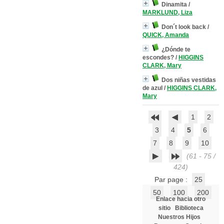
Dinamita
/
MARKLUND, Liza
Don´t look back
/
QUICK, Amanda
¿Dónde te
escondes?
/
HIGGINS
CLARK, Mary
Dos niñas vestidas
de azul
/
HIGGINS CLARK,
Mary
1
2
3
4
5
6
7
8
9
10
(61 - 75 /
424)
Par page :
25
50
100
200
Enlace hacia otro
sitio
Biblioteca
Nuestros Hijos