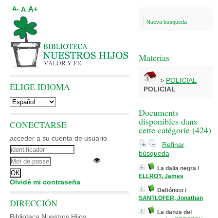
A+
A
A-
Nueva búsqueda
Materias
>
POLICIAL
ELIGE IDIOMA
POLICIAL
Documents
disponibles dans
CONECTARSE
cette catégorie (
424
)
acceder a su cuenta de usuario
Refinar
búsqueda
La dalia negra
/
ELLROY, James
Olvidé mi contraseña
Daltónico
/
SANTLOFER, Jonathan
DIRECCIÓN
La danza del
Biblioteca Nuestros Hijos