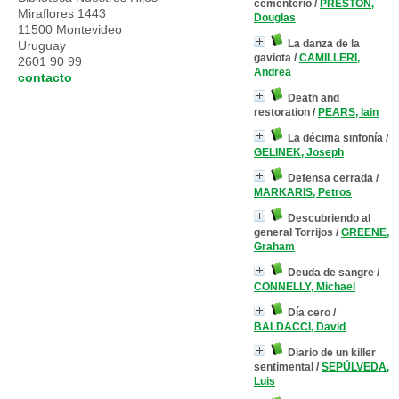
cementerio
/
PRESTON,
Miraflores 1443
Douglas
11500 Montevideo
La danza de la
Uruguay
gaviota
/
CAMILLERI,
2601 90 99
Andrea
contacto
Death and
restoration
/
PEARS, Iain
La décima sinfonía
/
GELINEK, Joseph
Defensa cerrada
/
MARKARIS, Petros
Descubriendo al
general Torrijos
/
GREENE,
Graham
Deuda de sangre
/
CONNELLY, Michael
Día cero
/
BALDACCI, David
Diario de un killer
sentimental
/
SEPÚLVEDA,
Luis