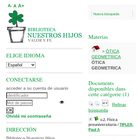
A+
A
A-
Nueva búsqueda
Materias
>
ÓTICA
ELIGE IDIOMA
GEOMETRICA
ÓTICA
GEOMETRICA
CONECTARSE
Documents
disponibles dans
acceder a su cuenta de usuario
cette catégorie (
1
)
Refinar
búsqueda
Olvidé mi contraseña
v.2. Física
preuniversitaria
/
TIPLER,
DIRECCIÓN
Paul A
Biblioteca Nuestros Hijos