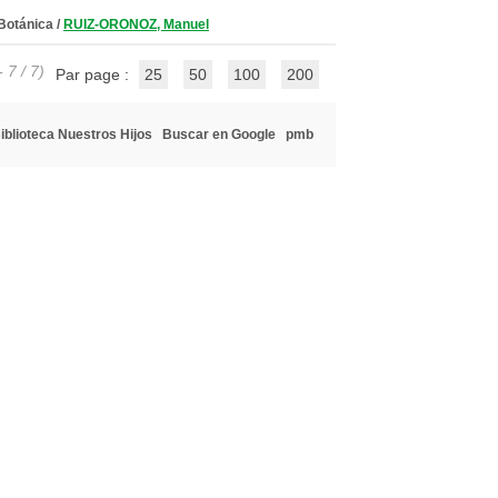
 Botánica
/
RUIZ-ORONOZ, Manuel
 7 / 7)
Par page :
25
50
100
200
iblioteca Nuestros Hijos
Buscar en Google
pmb