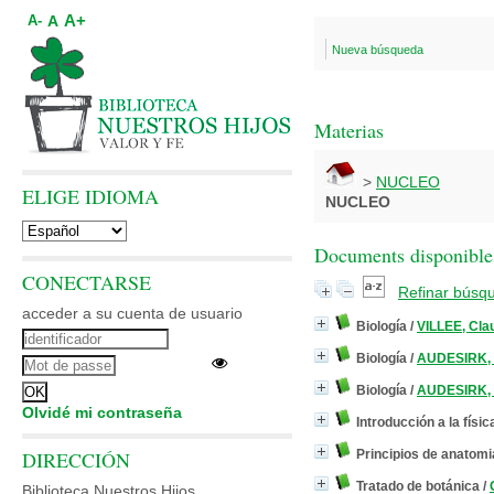
A+
A
A-
Nueva búsqueda
Materias
>
NUCLEO
ELIGE IDIOMA
NUCLEO
Documents disponibles
CONECTARSE
Refinar búsq
acceder a su cuenta de usuario
Biología
/
VILLEE, Cla
Biología
/
AUDESIRK, 
Biología
/
AUDESIRK, 
Olvidé mi contraseña
Introducción a la física
DIRECCIÓN
Principios de anatomia
Tratado de botánica
/
Biblioteca Nuestros Hijos