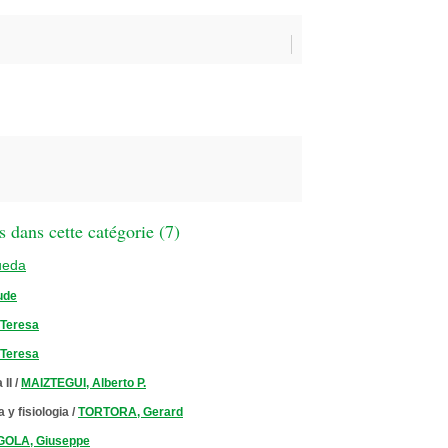
 dans cette catégorie (
7
)
ueda
ude
Teresa
Teresa
 II
/
MAIZTEGUI, Alberto P.
 y fisiologia
/
TORTORA, Gerard
GOLA, Giuseppe