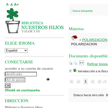
A+
A
A-
Nueva búsqueda
Materias
>
POLARIZACION
ELIGE IDIOMA
POLARIZACION
Documents disponibles
CONECTARSE
Refinar búsq
acceder a su cuenta de usuario
Introducción a la física
1
(1 -
Olvidé mi contraseña
Enlace hacia otro sitio
B
DIRECCIÓN
Biblioteca Nuestros Hijos