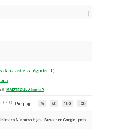
 dans cette catégorie (
1
)
ueda
 II
/
MAIZTEGUI, Alberto P.
 1 / 1)
Par page :
25
50
100
200
iblioteca Nuestros Hijos
Buscar en Google
pmb