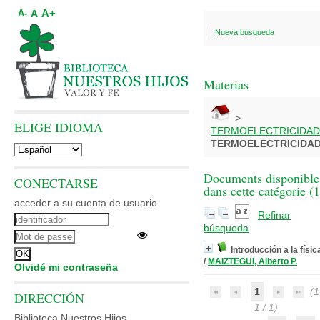
A+
A
A-
Nueva búsqueda
Materias
>
ELIGE IDIOMA
TERMOELECTRICIDAD
TERMOELECTRICIDA
Documents disponible
CONECTARSE
dans cette catégorie (
1
acceder a su cuenta de usuario
Refinar
búsqueda
Introducción a la física
/
MAIZTEGUI, Alberto P.
Olvidé mi contraseña
1
(1
DIRECCIÓN
1 / 1)
Biblioteca Nuestros Hijos