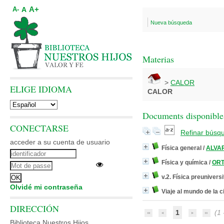
A+
A
A-
Nueva búsqueda
Materias
>
CALOR
ELIGE IDIOMA
CALOR
Documents disponibles
CONECTARSE
Refinar búsq
acceder a su cuenta de usuario
Física general
/
ALVAR
Física y química
/
ORT
v.2. Física preuniversi
Olvidé mi contraseña
Viaje al mundo de la c
DIRECCIÓN
1
(1 -
Biblioteca Nuestros Hijos