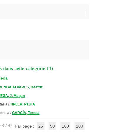
 dans cette catégorie (
4
)
ueda
ENGA ÁLVARES, Beatriz
EGA, J. Magan
taria
/
TIPLER, Paul A
iencia
/
GARCÍA, Teresa
 4 / 4)
Par page :
25
50
100
200