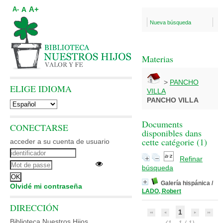
A+
A
A-
Nueva búsqueda
Materias
>
PANCHO
ELIGE IDIOMA
VILLA
PANCHO VILLA
Documents
CONECTARSE
disponibles dans
cette catégorie (
1
)
acceder a su cuenta de usuario
Refinar
búsqueda
Galería hispánica
/
Olvidé mi contraseña
LADO, Robert
DIRECCIÓN
1
Biblioteca Nuestros Hijos