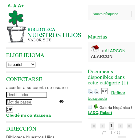
A+
A
A-
Nueva búsqueda
Materias
>
ALARCON
ELIGE IDIOMA
ALARCON
Documents
disponibles dans
CONECTARSE
cette catégorie (
1
)
acceder a su cuenta de usuario
Refinar
búsqueda
Galería hispánica
/
LADO, Robert
Olvidé mi contraseña
1
DIRECCIÓN
(1 - 1 / 1)
Biblioteca Nuestros Hijos