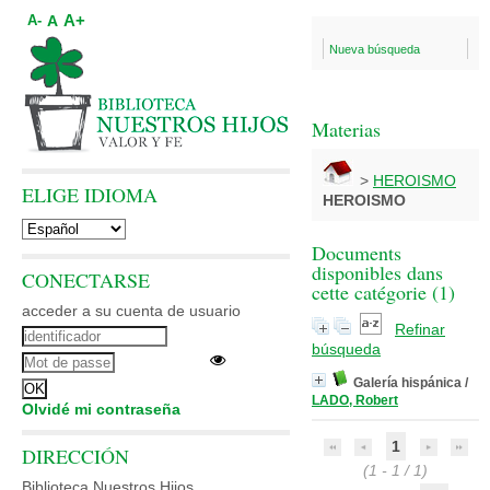
A+
A
A-
Nueva búsqueda
Materias
>
HEROISMO
ELIGE IDIOMA
HEROISMO
Documents
disponibles dans
CONECTARSE
cette catégorie (
1
)
acceder a su cuenta de usuario
Refinar
búsqueda
Galería hispánica
/
LADO, Robert
Olvidé mi contraseña
1
DIRECCIÓN
(1 - 1 / 1)
Biblioteca Nuestros Hijos