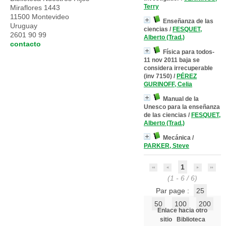
Terry
Miraflores 1443
11500 Montevideo
Enseñanza de las
Uruguay
ciencias
/
FESQUET,
2601 90 99
Alberto (Trad.)
contacto
Física para todos-
11 nov 2011 baja se
considera irrecuperable
(inv 7150)
/
PÉREZ
GURINOFF, Celia
Manual de la
Unesco para la enseñanza
de las ciencias
/
FESQUET,
Alberto (Trad.)
Mecánica
/
PARKER, Steve
1
(1 - 6 / 6)
Par page :
25
50
100
200
Enlace hacia otro
sitio
Biblioteca