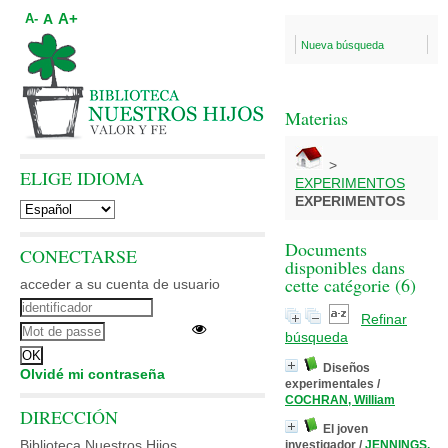
A+
A
A-
Nueva búsqueda
Materias
>
ELIGE IDIOMA
EXPERIMENTOS
EXPERIMENTOS
Documents
CONECTARSE
disponibles dans
cette catégorie (
6
)
acceder a su cuenta de usuario
Refinar
búsqueda
Diseños
Olvidé mi contraseña
experimentales
/
COCHRAN, William
DIRECCIÓN
El joven
Biblioteca Nuestros Hijos
investigador
/
JENNINGS,