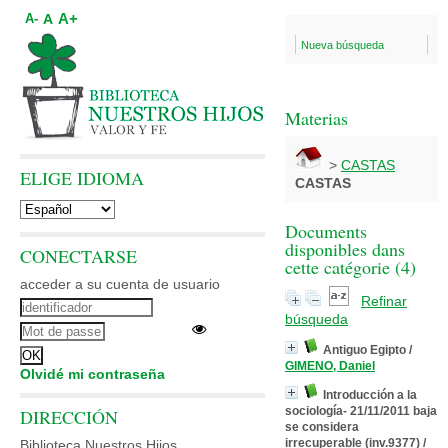
A+
A
A-
Nueva búsqueda
Materias
>
CASTAS
ELIGE IDIOMA
CASTAS
Documents
disponibles dans
CONECTARSE
cette catégorie (
4
)
acceder a su cuenta de usuario
Refinar
búsqueda
Antiguo Egipto
/
GIMENO, Daniel
Olvidé mi contraseña
Introducción a la
sociología- 21/11/2011 baja
DIRECCIÓN
se considera
irrecuperable (inv.9377)
/
Biblioteca Nuestros Hijos