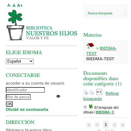
A+
A
A-
Nueva búsqueda
Materias
>
BIEDMA-
ELIGE IDIOMA
TEST
BIEDMA-TEST
Documents
CONECTARSE
disponibles dans
cette catégorie (
1
)
acceder a su cuenta de usuario
Refinar
búsqueda
El lenguaje del
Olvidé mi contraseña
dibujo
/
BIEDMA, C
DIRECCIÓN
1
Biblioteca Nuestros Hijos