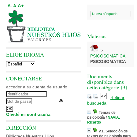
A+
A
A-
Nueva búsqueda
Materias
>
ELIGE IDIOMA
PSICOSOMATICA
PSICOSOMATICA
Documents
CONECTARSE
disponibles dans
cette catégorie (
3
)
acceder a su cuenta de usuario
Refinar
búsqueda
Temas de
Olvidé mi contraseña
psicología
/
NAVIA,
Ricardo
DIRECCIÓN
v.1. Selecciòn de
Biblioteca Nuestros Hijos
textos de psicología para