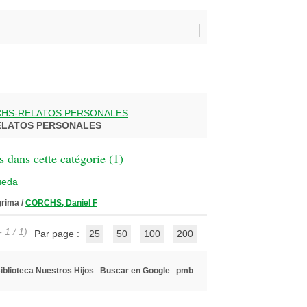
RCHS-RELATOS PERSONALES
RELATOS PERSONALES
 dans cette catégorie (
1
)
ueda
grima
/
CORCHS, Daniel F
 1 / 1)
Par page :
25
50
100
200
iblioteca Nuestros Hijos
Buscar en Google
pmb