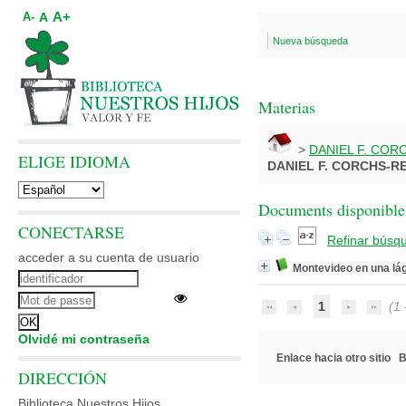
A+
A
A-
Nueva búsqueda
Materias
>
DANIEL F. CO
ELIGE IDIOMA
DANIEL F. CORCHS-
Documents disponibles
CONECTARSE
Refinar búsq
acceder a su cuenta de usuario
Montevideo en una lá
1
(1 -
Olvidé mi contraseña
Enlace hacia otro sitio
B
DIRECCIÓN
Biblioteca Nuestros Hijos