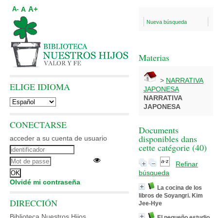
A+
A
A-
Nueva búsqueda
Materias
>
NARRATIVA
ELIGE IDIOMA
JAPONESA
NARRATIVA
JAPONESA
CONECTARSE
Documents
disponibles dans
acceder a su cuenta de usuario
cette catégorie (
40
)
Refinar
búsqueda
Olvidé mi contraseña
La cocina de los
libros de Soyangri. Kim
DIRECCIÓN
Jee-Hye
Biblioteca Nuestros Hijos
El pequeño estudio