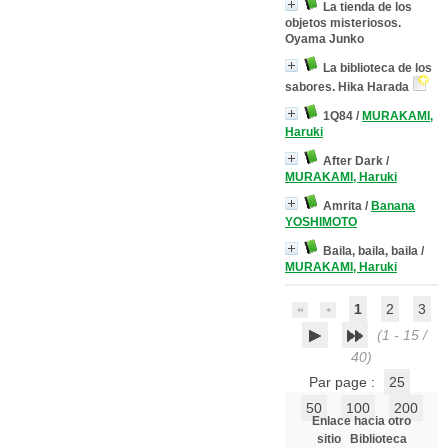
La tienda de los
objetos misteriosos.
Oyama Junko
La biblioteca de los
sabores. Hika Harada
1Q84
/
MURAKAMI,
Haruki
After Dark
/
MURAKAMI, Haruki
Amrita
/
Banana
YOSHIMOTO
Baila, baila, baila
/
MURAKAMI, Haruki
1
2
3
(1 - 15 /
40)
Par page :
25
50
100
200
Enlace hacia otro
sitio
Biblioteca