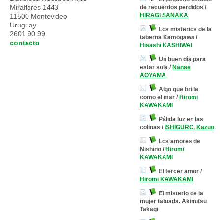
Miraflores 1443
de recuerdos perdidos
/
HIRAGI SANAKA
11500 Montevideo
Uruguay
Los misterios de la
2601 90 99
taberna Kamogawa
/
contacto
Hisashi KASHIWAI
Un buen día para
estar sola
/
Nanae
AOYAMA
Algo que brilla
como el mar
/
Hiromi
KAWAKAMI
Pálida luz en las
colinas
/
ISHIGURO, Kazuo
Los amores de
Nishino
/
Hiromi
KAWAKAMI
El tercer amor
/
Hiromi KAWAKAMI
El misterio de la
mujer tatuada. Akimitsu
Takagi