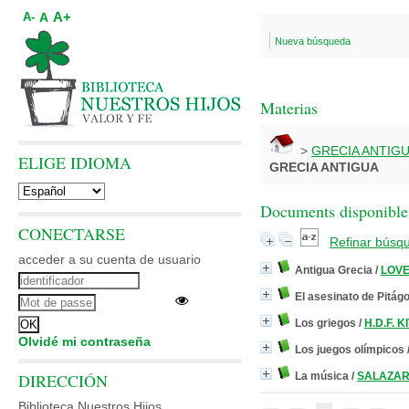
A+
A
A-
Nueva búsqueda
Materias
>
GRECIA ANTIG
ELIGE IDIOMA
GRECIA ANTIGUA
Documents disponibles
CONECTARSE
Refinar búsq
acceder a su cuenta de usuario
Antigua Grecia
/
LOV
El asesinato de Pitág
Los griegos
/
H.D.F. K
Olvidé mi contraseña
Los juegos olímpicos
DIRECCIÓN
La música
/
SALAZAR,
Biblioteca Nuestros Hijos