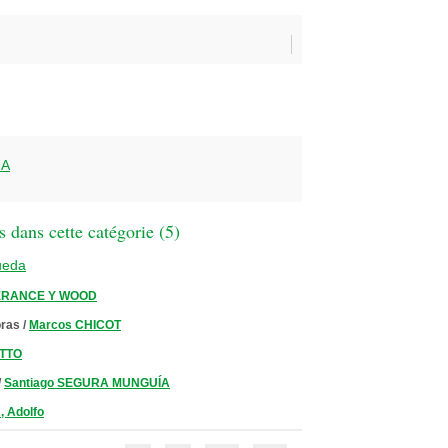
UA
 dans cette catégorie (
5
)
ueda
ERANCE Y WOOD
oras
/
Marcos CHICOT
ITTO
/
Santiago SEGURA MUNGUÍA
 Adolfo