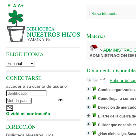
A+
A
A-
Nueva búsqueda
Materias
>
ADMINISTRACI
ELIGE IDIOMA
ADMINISTRACION DE
Documents disponibles
CONECTARSE
Refinar búsq
acceder a su cuenta de usuario
Cambio organizacional
Como llegar a ser un 
Dirección de mercado
Olvidé mi contraseña
El arte de la guerra d
DIRECCIÓN
El líder que no tenía 
¿Has dicho algo, Sus
Biblioteca Nuestros Hijos