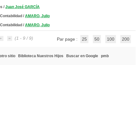
os
/
Juan José GARCÍA
 Contabilidad
/
AMARO, Julio
 Contabilidad
/
AMARO, Julio
(1 - 9 / 9)
Par page :
25
50
100
200
tro sitio
Biblioteca Nuestros Hijos
Buscar en Google
pmb