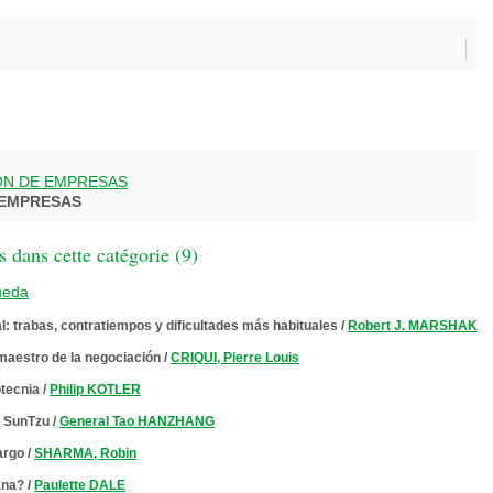
ON DE EMPRESAS
 EMPRESAS
 dans cette catégorie (
9
)
ueda
: trabas, contratiempos y dificultades más habituales
/
Robert J. MARSHAK
maestro de la negociación
/
CRIQUI, Pierre Louis
tecnia
/
Philip KOTLER
e SunTzu
/
General Tao HANZHANG
cargo
/
SHARMA, Robin
ana?
/
Paulette DALE