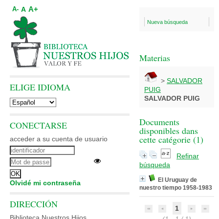
A+
A
A-
Nueva búsqueda
Materias
>
SALVADOR
ELIGE IDIOMA
PUIG
SALVADOR PUIG
Documents
CONECTARSE
disponibles dans
cette catégorie (
1
)
acceder a su cuenta de usuario
Refinar
búsqueda
El Uruguay de
Olvidé mi contraseña
nuestro tiempo 1958-1983
DIRECCIÓN
1
Biblioteca Nuestros Hijos