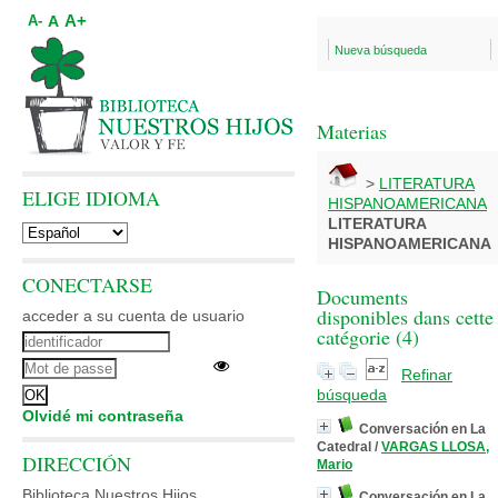
A+
A
A-
Nueva búsqueda
Materias
>
LITERATURA
ELIGE IDIOMA
HISPANOAMERICANA
LITERATURA
HISPANOAMERICANA
CONECTARSE
Documents
disponibles dans cette
acceder a su cuenta de usuario
catégorie (
4
)
Refinar
búsqueda
Olvidé mi contraseña
Conversación en La
Catedral
/
VARGAS LLOSA,
DIRECCIÓN
Mario
Biblioteca Nuestros Hijos
Conversación en La