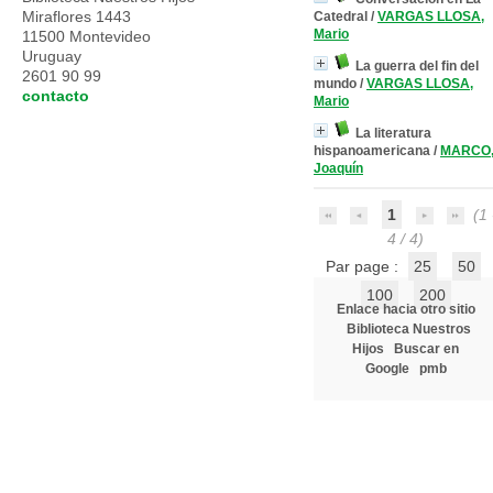
Miraflores 1443
Catedral
/
VARGAS LLOSA,
Mario
11500 Montevideo
Uruguay
La guerra del fin del
2601 90 99
mundo
/
VARGAS LLOSA,
contacto
Mario
La literatura
hispanoamericana
/
MARCO
Joaquín
1
(1 
4 / 4)
Par page :
25
50
100
200
Enlace hacia otro sitio
Biblioteca Nuestros
Hijos
Buscar en
Google
pmb