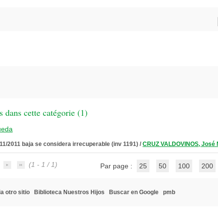
 dans cette catégorie (
1
)
ueda
11/2011 baja se considera irrecuperable (inv 1191)
/
CRUZ VALDOVINOS, José 
(1 - 1 / 1)
Par page :
25
50
100
200
a otro sitio
Biblioteca Nuestros Hijos
Buscar en Google
pmb