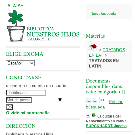
A+
A
A-
Nueva búsqueda
Materias
>
TRATADOS
ELIGE IDIOMA
EN LATIN
TRATADOS EN
LATIN
CONECTARSE
Documents
disponibles dans
acceder a su cuenta de usuario
cette catégorie (
1
)
Refinar
búsqueda
Olvidé mi contraseña
La cultura del
Renacimiento en Italia
/
DIRECCIÓN
BURCKHARDT, Jacobo
Biblioteca Nuestros Hijos