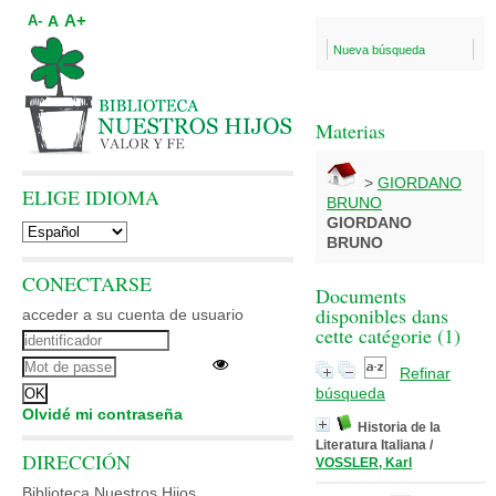
A+
A
A-
Nueva búsqueda
Materias
>
GIORDANO
ELIGE IDIOMA
BRUNO
GIORDANO
BRUNO
CONECTARSE
Documents
disponibles dans
acceder a su cuenta de usuario
cette catégorie (
1
)
Refinar
búsqueda
Olvidé mi contraseña
Historia de la
Literatura Italiana
/
DIRECCIÓN
VOSSLER, Karl
Biblioteca Nuestros Hijos