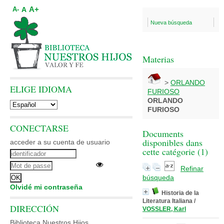
A+
A
A-
Nueva búsqueda
Materias
>
ORLANDO
ELIGE IDIOMA
FURIOSO
ORLANDO
FURIOSO
CONECTARSE
Documents
disponibles dans
acceder a su cuenta de usuario
cette catégorie (
1
)
Refinar
búsqueda
Olvidé mi contraseña
Historia de la
Literatura Italiana
/
DIRECCIÓN
VOSSLER, Karl
Biblioteca Nuestros Hijos