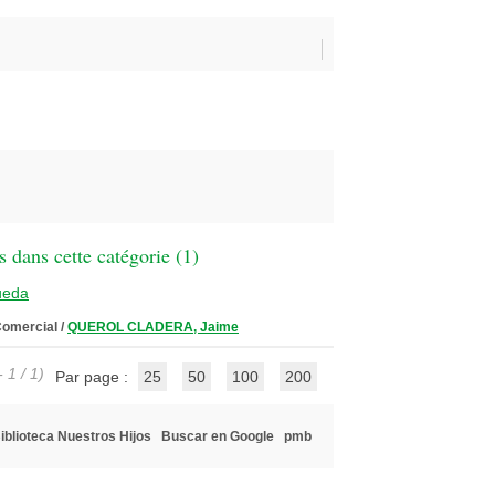
 dans cette catégorie (
1
)
ueda
Comercial
/
QUEROL CLADERA, Jaime
 1 / 1)
Par page :
25
50
100
200
iblioteca Nuestros Hijos
Buscar en Google
pmb