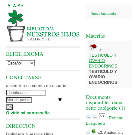
A+
A
A-
Nueva búsqueda
Materias
>
ELIGE IDIOMA
TESTICULO Y
OVARIO
ENDOCRINOS
TESTICULO Y
CONECTARSE
OVARIO
ENDOCRINOS
acceder a su cuenta de usuario
Documents
disponibles dans
cette catégorie (
1
)
Olvidé mi contraseña
Refinar
búsqueda
DIRECCIÓN
v.3. Anatomía y
Biblioteca Nuestros Hijos