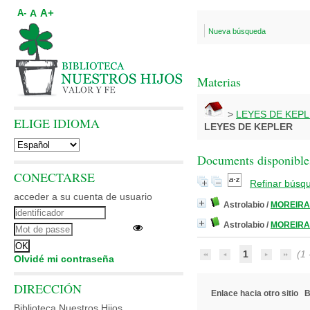
A+
A
A-
Nueva búsqueda
Materias
>
LEYES DE KEP
ELIGE IDIOMA
LEYES DE KEPLER
Documents disponibles
CONECTARSE
Refinar búsq
acceder a su cuenta de usuario
Astrolabio
/
MOREIRA,
Astrolabio
/
MOREIRA,
1
(1 -
Olvidé mi contraseña
DIRECCIÓN
Enlace hacia otro sitio
B
Biblioteca Nuestros Hijos