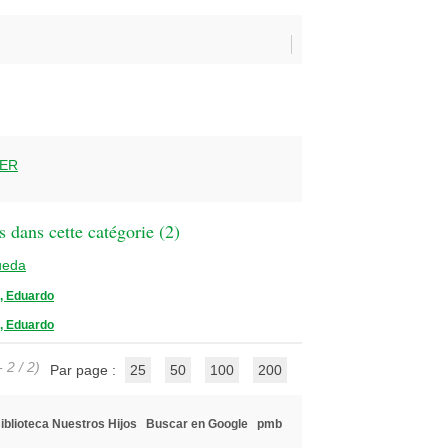
LER
 dans cette catégorie (
2
)
ueda
 Eduardo
 Eduardo
 2 / 2)
Par page :
25
50
100
200
iblioteca Nuestros Hijos
Buscar en Google
pmb