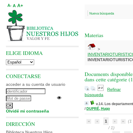
A+
A
A-
Nueva búsqueda
Materias
>
ELIGE IDIOMA
INVENTARIOTURISTIC
INVENTARIOTURISTIC
Documents disponible
CONECTARSE
dans cette catégorie (
1
acceder a su cuenta de usuario
Refinar
búsqueda
v.14. Los departamen
/
DUPRÉ, Hugo
Olvidé mi contraseña
1
(1 
DIRECCIÓN
/ 1)
Biblioteca Nuestros Hijos