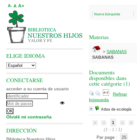
A+
A
A-
Nueva búsqueda
Materias
>
SABANAS
ELIGE IDIOMA
SABANAS
Documents
disponibles dans
CONECTARSE
cette catégorie (
1
)
acceder a su cuenta de usuario
Refinar
búsqueda
Atlas de ecología
Olvidé mi contraseña
1
DIRECCIÓN
(1 - 1 / 1)
Par page :
25
Biblioteca Nuestros Hijos