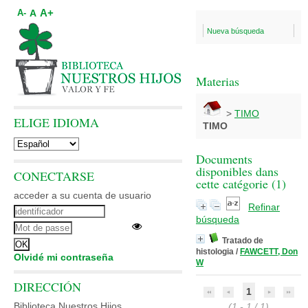
A+
A
A-
Nueva búsqueda
Materias
>
TIMO
ELIGE IDIOMA
TIMO
Documents
disponibles dans
CONECTARSE
cette catégorie (
1
)
acceder a su cuenta de usuario
Refinar
búsqueda
Tratado de
histologia
/
FAWCETT, Don
Olvidé mi contraseña
W
DIRECCIÓN
1
Biblioteca Nuestros Hijos
(1 - 1 / 1)