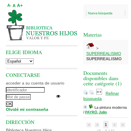
A+
A
A-
Nueva búsqueda
Materias
>
ELIGE IDIOMA
SUPERREALISMO
SUPERREALISMO
Documents
CONECTARSE
disponibles dans
cette catégorie (
1
)
acceder a su cuenta de usuario
Refinar
búsqueda
La pintura moderna
Olvidé mi contraseña
/
PAYRÓ, Julio
DIRECCIÓN
1
Biblioteca Nuestros Hijos