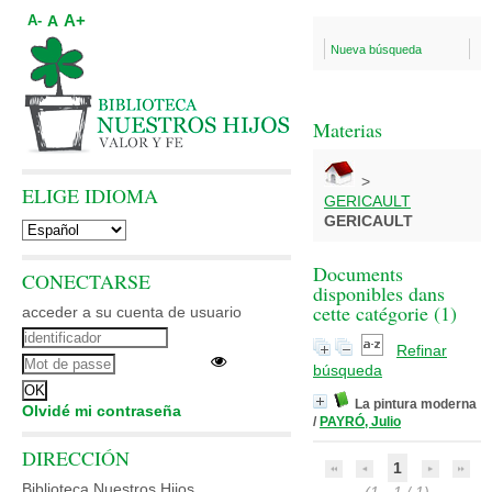
A+
A
A-
Nueva búsqueda
Materias
>
ELIGE IDIOMA
GERICAULT
GERICAULT
Documents
CONECTARSE
disponibles dans
cette catégorie (
1
)
acceder a su cuenta de usuario
Refinar
búsqueda
La pintura moderna
Olvidé mi contraseña
/
PAYRÓ, Julio
DIRECCIÓN
1
Biblioteca Nuestros Hijos