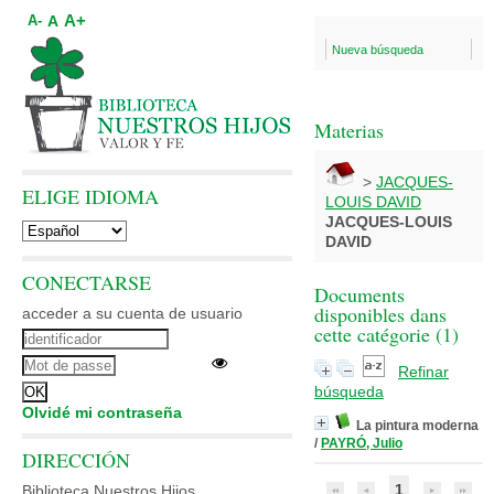
A+
A
A-
Nueva búsqueda
Materias
>
JACQUES-
ELIGE IDIOMA
LOUIS DAVID
JACQUES-LOUIS
DAVID
CONECTARSE
Documents
disponibles dans
acceder a su cuenta de usuario
cette catégorie (
1
)
Refinar
búsqueda
Olvidé mi contraseña
La pintura moderna
/
PAYRÓ, Julio
DIRECCIÓN
1
Biblioteca Nuestros Hijos