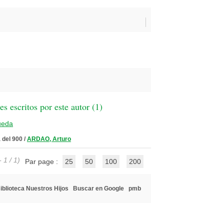
 escritos por este autor (
1
)
ueda
 del 900
/
ARDAO, Arturo
 1 / 1)
Par page :
25
50
100
200
iblioteca Nuestros Hijos
Buscar en Google
pmb