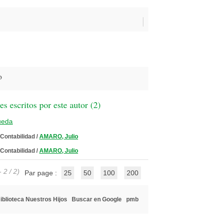
o
 escritos por este autor (
2
)
ueda
 Contabilidad
/
AMARO, Julio
 Contabilidad
/
AMARO, Julio
 2 / 2)
Par page :
25
50
100
200
iblioteca Nuestros Hijos
Buscar en Google
pmb