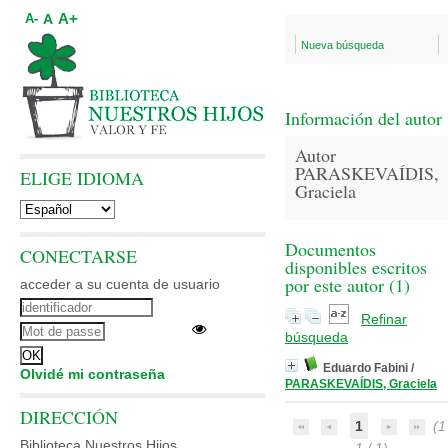
A+
A
A-
Nueva búsqueda
Información del autor
Autor
PARASKEVAÍDIS,
ELIGE IDIOMA
Graciela
Documentos
CONECTARSE
disponibles escritos
por este autor (
1
)
acceder a su cuenta de usuario
Refinar
búsqueda
Eduardo Fabini
/
Olvidé mi contraseña
PARASKEVAÍDIS, Graciela
DIRECCIÓN
1
(1
Biblioteca Nuestros Hijos