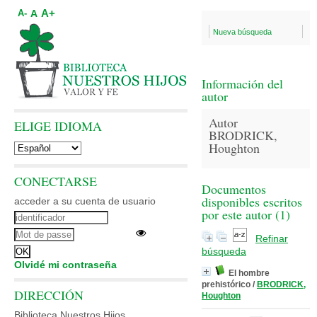
A+
A
A-
Nueva búsqueda
Información del
autor
Autor
ELIGE IDIOMA
BRODRICK,
Houghton
CONECTARSE
Documentos
disponibles escritos
acceder a su cuenta de usuario
por este autor (
1
)
Refinar
búsqueda
Olvidé mi contraseña
El hombre
prehistórico
/
BRODRICK,
DIRECCIÓN
Houghton
Biblioteca Nuestros Hijos