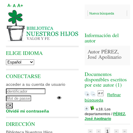
A+
A
A-
Nueva búsqueda
Información del
autor
Autor PÉREZ,
ELIGE IDIOMA
José Apolinario
Documentos
CONECTARSE
disponibles escritos
por este autor (
1
)
acceder a su cuenta de usuario
Refinar
búsqueda
v.18. Los
Olvidé mi contraseña
departamentos
/
PÉREZ,
José Apolinario
DIRECCIÓN
1
Biblioteca Nuestros Hijos