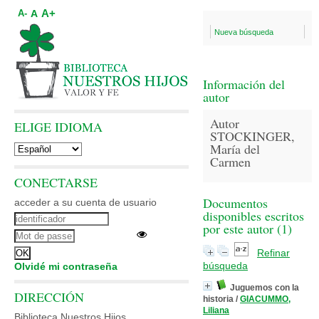
A+
A
A-
Nueva búsqueda
Información del
autor
Autor
ELIGE IDIOMA
STOCKINGER,
María del
Carmen
CONECTARSE
Documentos
acceder a su cuenta de usuario
disponibles escritos
por este autor (
1
)
Refinar
búsqueda
Olvidé mi contraseña
Juguemos con la
DIRECCIÓN
historia
/
GIACUMMO,
Liliana
Biblioteca Nuestros Hijos