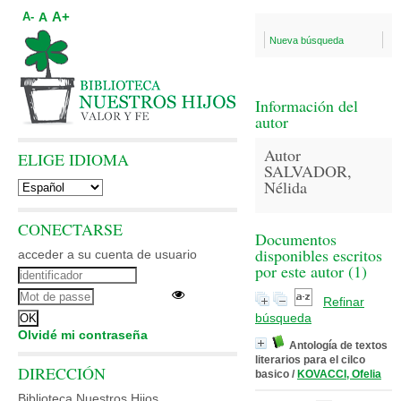
A+
A
A-
Nueva búsqueda
Información del
autor
Autor
ELIGE IDIOMA
SALVADOR,
Nélida
CONECTARSE
Documentos
disponibles escritos
acceder a su cuenta de usuario
por este autor (
1
)
Refinar
búsqueda
Olvidé mi contraseña
Antología de textos
literarios para el cilco
DIRECCIÓN
basico
/
KOVACCI, Ofelia
Biblioteca Nuestros Hijos