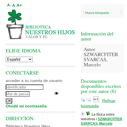
A+
A
A-
Nueva búsqueda
Información del
autor
Autor
ELIGE IDIOMA
SZWARCFITER
SVARCAS,
Marcelo
CONECTARSE
Documentos
acceder a su cuenta de usuario
disponibles escritos
por este autor (
6
)
Refinar
búsqueda
Olvidé mi contraseña
La física entre
DIRECCIÓN
nosotros
/
SZWARCFITER
SVARCAS, Marcelo
Biblioteca Nuestros Hijos