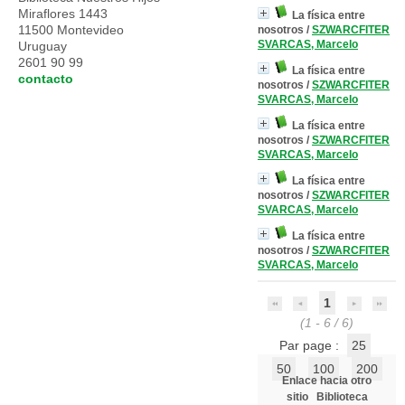
Miraflores 1443
La física entre
11500 Montevideo
nosotros
/
SZWARCFITER
SVARCAS, Marcelo
Uruguay
2601 90 99
La física entre
contacto
nosotros
/
SZWARCFITER
SVARCAS, Marcelo
La física entre
nosotros
/
SZWARCFITER
SVARCAS, Marcelo
La física entre
nosotros
/
SZWARCFITER
SVARCAS, Marcelo
La física entre
nosotros
/
SZWARCFITER
SVARCAS, Marcelo
1
(1 - 6 / 6)
Par page :
25
50
100
200
Enlace hacia otro
sitio
Biblioteca