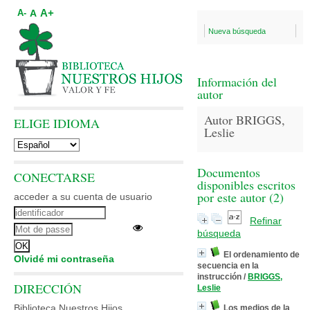
A+
A
A-
Nueva búsqueda
Información del
autor
Autor BRIGGS,
ELIGE IDIOMA
Leslie
Documentos
CONECTARSE
disponibles escritos
por este autor (
2
)
acceder a su cuenta de usuario
Refinar
búsqueda
El ordenamiento de
Olvidé mi contraseña
secuencia en la
instrucción
/
BRIGGS,
DIRECCIÓN
Leslie
Biblioteca Nuestros Hijos
Los medios de la