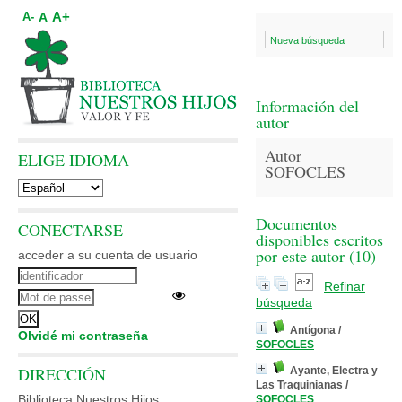
A+
A
A-
Nueva búsqueda
Información del
autor
Autor
ELIGE IDIOMA
SOFOCLES
Documentos
CONECTARSE
disponibles escritos
por este autor (
10
)
acceder a su cuenta de usuario
Refinar
búsqueda
Antígona
/
Olvidé mi contraseña
SOFOCLES
DIRECCIÓN
Ayante, Electra y
Las Traquinianas
/
Biblioteca Nuestros Hijos
SOFOCLES